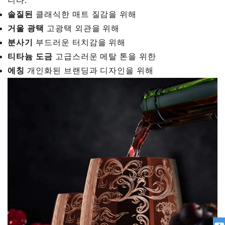
니다.
솔질된
클래식한 매트 질감을 위해
거울 광택
고광택 외관을 위해
분사기
부드러운 터치감을 위해
티타늄 도금
고급스러운 메탈 톤을 위한
에칭
개인화된 브랜딩과 디자인을 위해