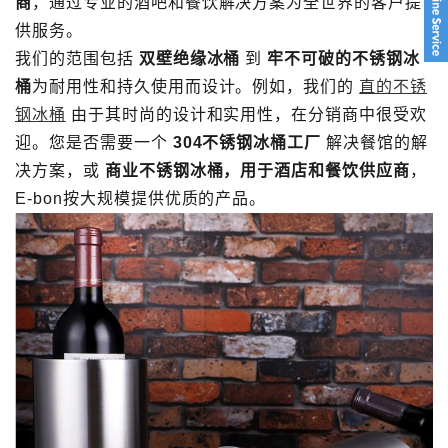
商
，通过专业的酒吧和餐饮解决方案为全世界的客户提
供服务。
我们的范围包括
双壁绝缘冰桶
到
牢不可破的不锈钢冰
桶
为耐用性和持久使用而设计。例如，我们的
直的不锈
钢冰桶
由于其时尚的设计和实用性，在分销商中很受欢
迎。您是否需要一个
304不锈钢冰桶工厂
解决餐馆的解
决方案，或
商业不锈钢冰桶，用于酒店和餐饮供应商
，
E-bon按大规模提供优质的产品。