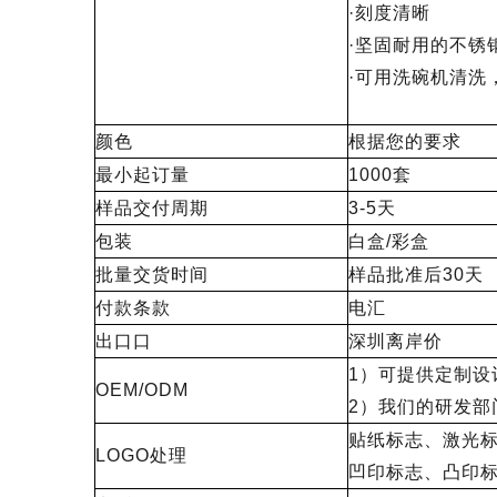
·刻度清晰
·坚固耐用的不锈
·可用洗碗机清洗
颜色
根据您的要求
最小起订量
1000套
样品交付周期
3-5天
包装
白盒/彩盒
批量交货时间
样品批准后30天
付款条款
电汇
出口口
深圳离岸价
1）可提供定制设
OEM/ODM
2）我们的研发部
贴纸标志、激光
LOGO处理
凹印标志、凸印