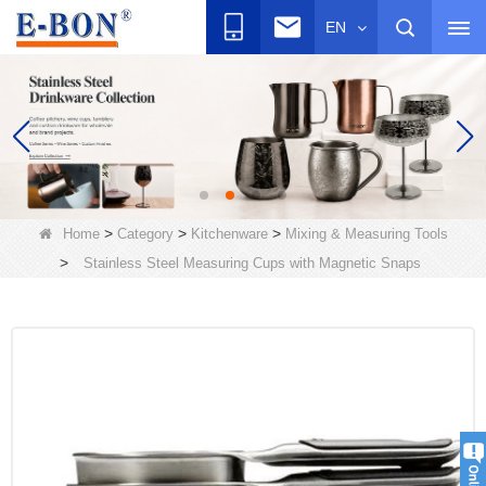
EN
>
>
>
Home
Category
Kitchenware
Mixing & Measuring Tools
>
Stainless Steel Measuring Cups with Magnetic Snaps