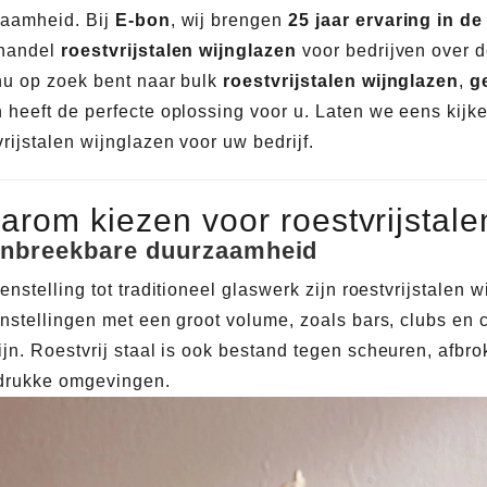
aamheid. Bij
E-bon
, wij brengen
25 jaar ervaring in de
thandel
roestvrijstalen wijnglazen
voor bedrijven over d
nu op zoek bent naar bulk
roestvrijstalen wijnglazen
,
g
 heeft de perfecte oplossing voor u. Laten we eens kijk
vrijstalen wijnglazen voor uw bedrijf.
arom kiezen voor roestvrijstale
nbreekbare duurzaamheid
genstelling tot traditioneel glaswerk zijn roestvrijstalen
instellingen met een groot volume, zoals bars, clubs en
ijn. Roestvrij staal is ook bestand tegen scheuren, afbr
drukke omgevingen.
2026-07-27 15:30:22
2026-07-24 18:02:55