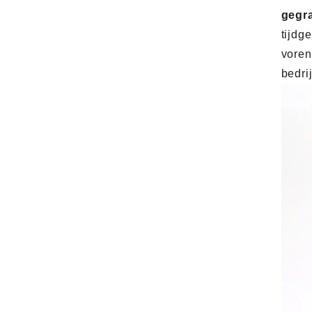
gegra
tijdg
voren
bedrij