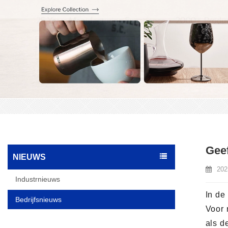
Geef
NIEUWS
202
Industrnieuws
In de
Bedrijfsnieuws
Voor 
als d