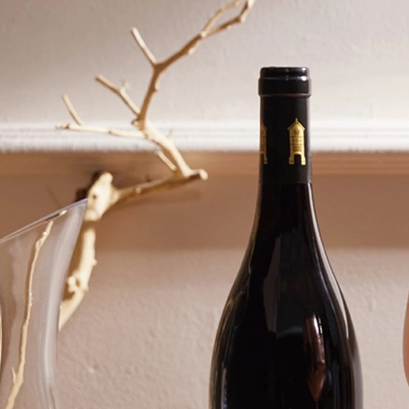
Een praktische gids voor private-
importeurs en grootkopers die
goedkeuren vóór massaproductie
de PPS-checklist, controles
watergewichtscapaciteit, wijzigi
testen door derden en de overd
productiebemonsteringsinsp