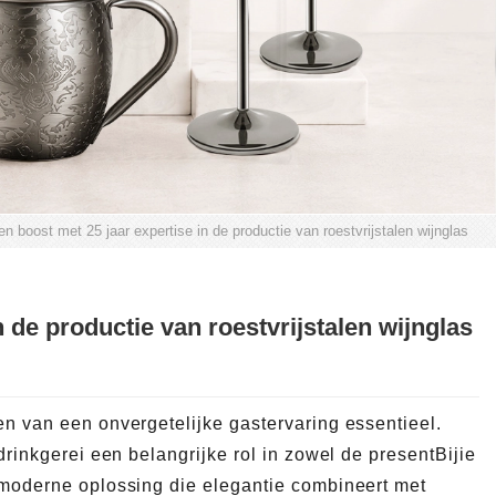
 boost met 25 jaar expertise in de productie van roestvrijstalen wijnglas
 de productie van roestvrijstalen wijnglas
en van een onvergetelijke gastervaring essentieel.
drinkgerei een belangrijke rol in zowel de presentBijie
oderne oplossing die elegantie combineert met