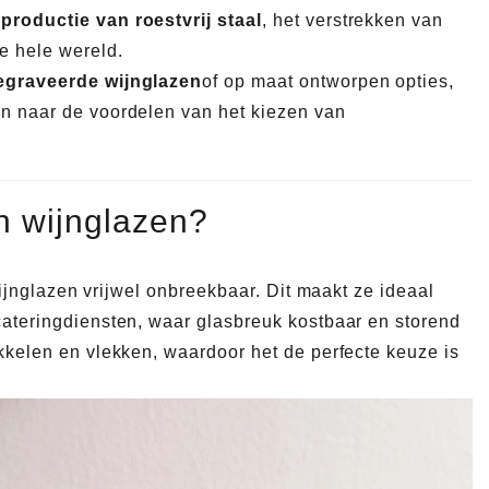
 productie van roestvrij staal
, het verstrekken van
e hele wereld.
egraveerde wijnglazen
of op maat ontworpen opties,
en naar de voordelen van het kiezen van
n wijnglazen?
 wijnglazen vrijwel onbreekbaar. Dit maakt ze ideaal
 cateringdiensten, waar glasbreuk kostbaar en storend
okkelen en vlekken, waardoor het de perfecte keuze is
Pre-productie monsterchecklist voor barware vóór massaproductie
2026-07-16 09:54:41