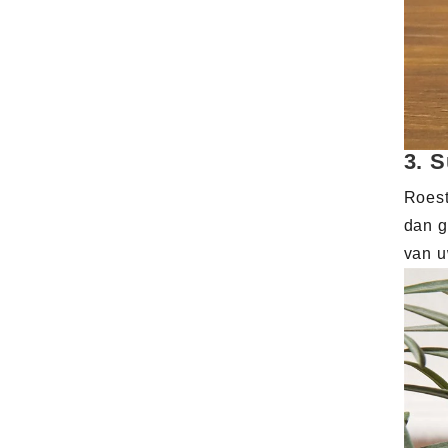
3.
S
Roest
dan g
van u