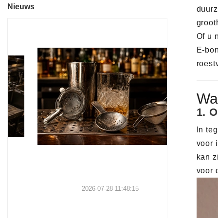
Nieuws
duurz
groo
Of u 
E-bon
roest
Wa
1.
O
In te
voor 
kan z
voor 
2026-07-28 11:48:15