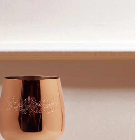
label merken,
 bargerei
. Het omvat
 van de
ngscontrole,
racht naar
ectie.