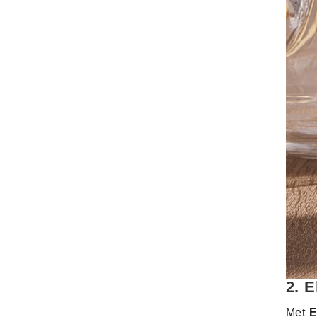
2.
E
Met
E