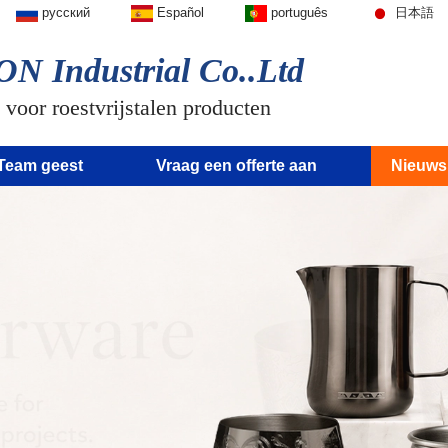
русский
Español
português
日本語
N Industrial Co..Ltd
 voor roestvrijstalen producten
Team geest
Vraag een offerte aan
Nieuws