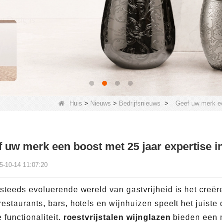
Huis
>
Nieuws
>
Bedrijfsnieuws
>
Geef uw merk een
 uw merk een boost met 25 jaar expertise in
5-10-14 11:07:20
 steeds evoluerende wereld van gastvrijheid is het creër
restaurants, bars, hotels en wijnhuizen speelt het juiste 
e functionaliteit.
roestvrijstalen wijnglazen
bieden een m