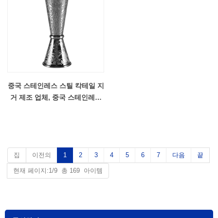
중국 스테인레스 스틸 칵테일 지
거 제조 업체, 중국 스테인레스
스틸 바 지거 공급 업체
집
이전의
1
2
3
4
5
6
7
다음
끝
현재 페이지:1/9 총 169 아이템