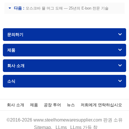
다음 :
모스크바 뮬 머그 도매 — 25년의 E-bon 전문 기술
문의하기
제품
회사 소개
소식
회사 소개
제품
공장 투어
뉴스
저희에게 연락하십시오
©2016-2026 www.steelhomewaresupplier.com 판권 소유
Sitemap.
LLms
LLms 가득 참