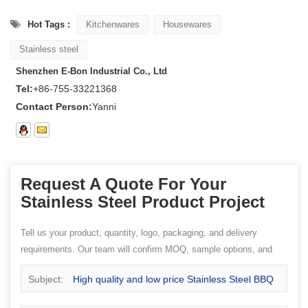
Hot Tags :
Kitchenwares
Housewares
Stainless steel
Shenzhen E-Bon Industrial Co., Ltd
Tel:
+86-755-33221368
Contact Person:
Yanni
Request A Quote For Your
Stainless Steel Product Project
Tell us your product, quantity, logo, packaging, and delivery
requirements. Our team will confirm MOQ, sample options, and
quotation details.
Subject:
High quality and low price Stainless Steel BBQ
Set come from Kitchenware Supplier china