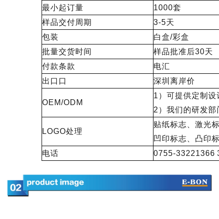
最小起订量
1000套
样品交付周期
3-5天
包装
白盒/彩盒
批量交货时间
样品批准后30天
付款条款
电汇
出口口
深圳离岸价
1）可提供定制设
OEM/ODM
2）我们的研发部
贴纸标志、激光
LOGO处理
凹印标志、凸印
电话
0755-33221366 