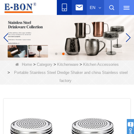
EN
>
>
>
Home
Category
Kitchenware
Kitchen Accessories
>
Portable Stainless Steel Dredge Shaker and china Stainless steel
factory