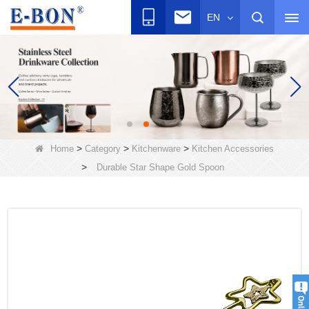
EN
>
>
>
Home
Category
Kitchenware
Kitchen Accessories
>
Durable Star Shape Gold Spoon