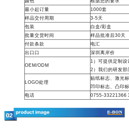
颜色
根据您的要求
最小起订量
1000套
样品交付周期
3-5天
包装
白盒/彩盒
批量交货时间
样品批准后30天
付款条款
电汇
出口口
深圳离岸价
1）可提供定制设
OEM/ODM
2）我们的研发部
贴纸标志、激光
LOGO处理
凹印标志、凸印
电话
0755-33221366 