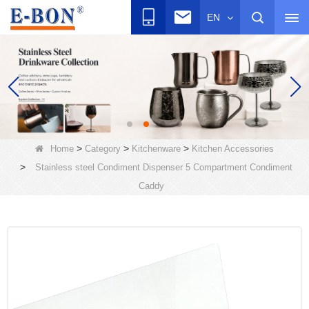
EN
>
>
>
Home
Category
Kitchenware
Kitchen Accessories
>
Stainless steel Condiment Dispenser 5 Compartment Condiment
Caddy