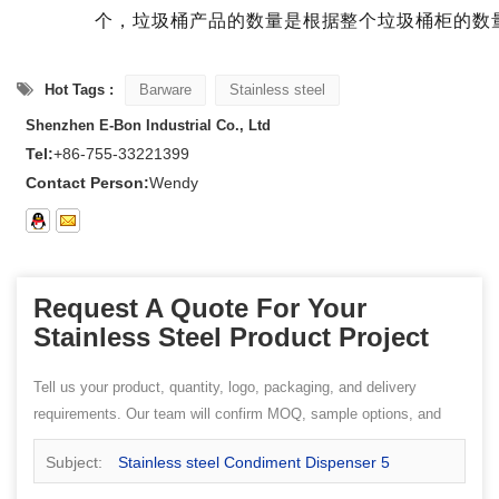
个，垃圾桶产品的数量是根据整个垃圾桶柜的数
Hot Tags :
Barware
Stainless steel
Shenzhen E-Bon Industrial Co., Ltd
Tel:
+86-755-33221399
Contact Person:
Wendy
Request A Quote For Your
Stainless Steel Product Project
Tell us your product, quantity, logo, packaging, and delivery
requirements. Our team will confirm MOQ, sample options, and
quotation details.
Subject:
Stainless steel Condiment Dispenser 5