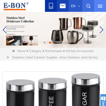
EN
>
>
>
Home
Category
Kitchenware
Kitchen Accessories
>
Stainless Steel Canister Supplier, china Stainless steel factory