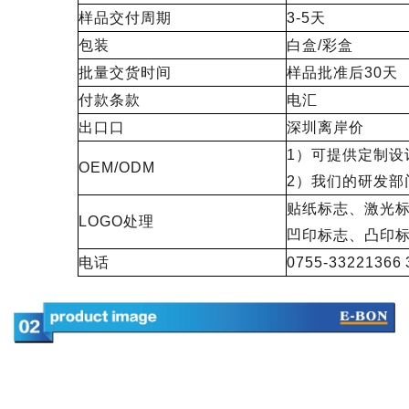
样品交付周期
3-5天
包装
白盒/彩盒
批量交货时间
样品批准后30天
付款条款
电汇
出口口
深圳离岸价
1）可提供定制设
OEM/ODM
2）我们的研发部
贴纸标志、激光
LOGO处理
凹印标志、凸印
电话
0755-33221366 