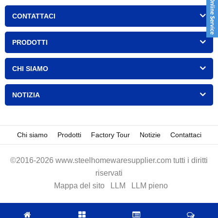
CONTATTACI
PRODOTTI
CHI SIAMO
NOTIZIA
Chi siamo
Prodotti
Factory Tour
Notizie
Contattaci
©2016-2026 www.steelhomewaresupplier.com tutti i diritti
riservati
Mappa del sito
LLM
LLM pieno