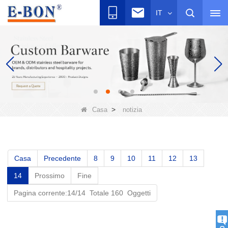
IT
>
Casa
notizia
Casa
Precedente
8
9
10
11
12
13
14
Prossimo
Fine
Pagina corrente:14/14 Totale 160 Oggetti