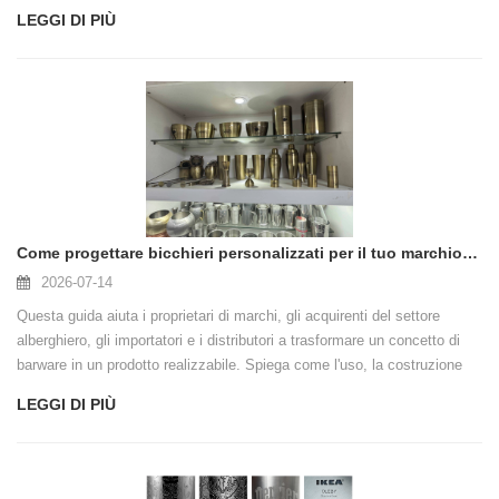
considerare identici 25/50 ml, 30/60 ml e 1/2 oz.
LEGGI DI PIÙ
Come progettare bicchieri personalizzati per il tuo marchio: una guida pratica
2026-07-14
Questa guida aiuta i proprietari di marchi, gli acquirenti del settore
alberghiero, gli importatori e i distributori a trasformare un concetto di
barware in un prodotto realizzabile. Spiega come l'uso, la costruzione
del materiale, la finitura, il posizionamento del logo, i dettagli funzionali,
LEGGI DI PIÙ
il campionamento, i test e l'imballaggio dovrebbero essere considerati
insieme prima della produzione in serie.