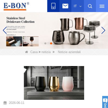
IT
>
>
Casa
notizia
Notizie aziendali
2026-06-11