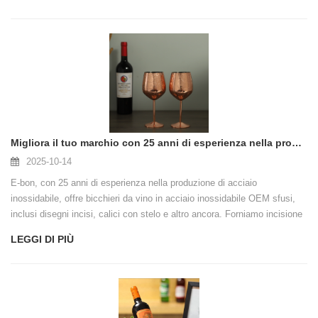
Migliora il tuo marchio con 25 anni di esperienza nella produzione di bicchieri da vino in acciaio inossidabile
2025-10-14
E-bon, con 25 anni di esperienza nella produzione di acciaio
inossidabile, offre bicchieri da vino in acciaio inossidabile OEM sfusi,
inclusi disegni incisi, calici con stelo e altro ancora. Forniamo incisione
di loghi personalizzati, finiture colorate e supporto per audit di fabbrica
LEGGI DI PIÙ
per aziende globali. Esplora la nostra collezione di bicchieri da vino
durevoli ed ecologici progettati per migliorare il tuo marchio e
l'esperienza del cliente.