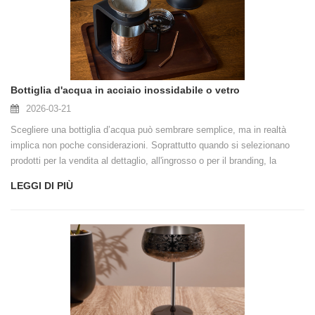
Bottiglia d'acqua in acciaio inossidabile o vetro
2026-03-21
Scegliere una bottiglia d’acqua può sembrare semplice, ma in realtà
implica non poche considerazioni. Soprattutto quando si selezionano
prodotti per la vendita al dettaglio, all'ingrosso o per il branding, la
differenza tra acciaio inossidabile e vetro ha un impatto diretto
LEGGI DI PIÙ
sull'esperienza dell'utente e sulle tariffe del servizio post-vendita.