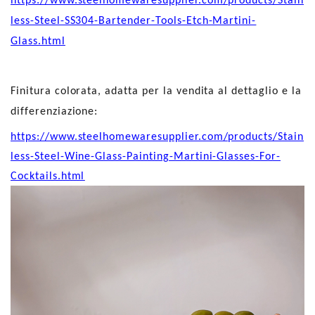
https://www.steelhomewaresupplier.com/products/Stain
less-Steel-SS304-Bartender-Tools-Etch-Martini-
Glass.html
Finitura colorata, adatta per la vendita al dettaglio e la
differenziazione:
https://www.steelhomewaresupplier.com/products/Stain
less-Steel-Wine-Glass-Painting-Martini-Glasses-For-
Cocktails.html