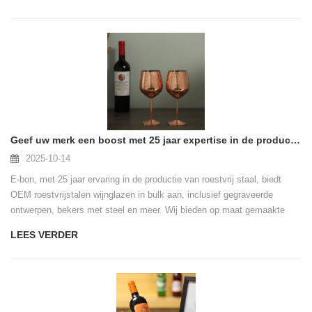
Geef uw merk een boost met 25 jaar expertise in de productie van roestvrijstalen wijnglas
2025-10-14
E-bon, met 25 jaar ervaring in de productie van roestvrij staal, biedt
OEM roestvrijstalen wijnglazen in bulk aan, inclusief gegraveerde
ontwerpen, bekers met steel en meer. Wij bieden op maat gemaakte
logo-gravures, kleurafwerkingen en fabrieksauditondersteuning voor
LEES VERDER
internationale bedrijven. Ontdek onze collectie duurzame,
milieuvriendelijke wijnglazen die zijn ontworpen om uw merk- en
klantervaring naar een hoger niveau te tillen.