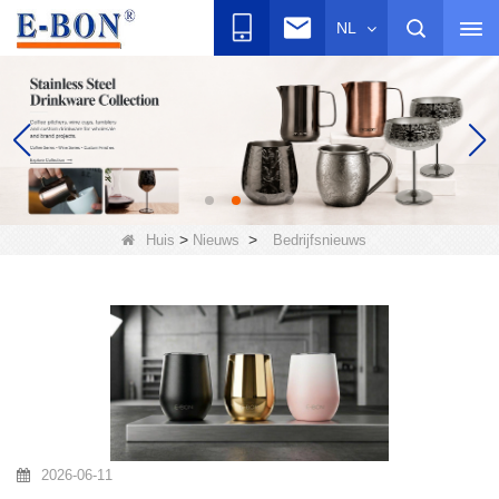
NL
>
>
Huis
Nieuws
Bedrijfsnieuws
2026-06-11