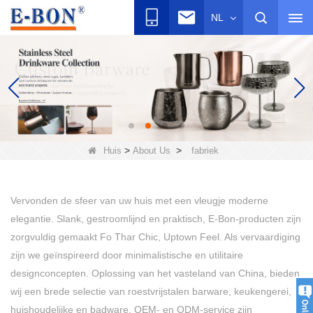
NL
>
>
Huis
About Us
fabriek
Vervonden de sfeer van uw huis met een vleugje moderne
elegantie. Slank, gestroomlijnd en praktisch, E-Bon-producten zijn
zorgvuldig gemaakt Fo Thar Chic, Uptown Feel. Als vervaardiging
zijn we geïnspireerd door minimalistische en utilitaire
designconcepten. Oplossing van het vasteland van China, bieden
wij een brede selectie van roestvrijstalen barware, keukengerei,
huishoudelijke en badware. OEM- en ODM-service zijn