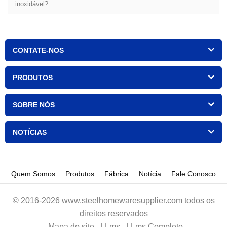
inoxidável?
CONTATE-NOS
PRODUTOS
SOBRE NÓS
NOTÍCIAS
Quem Somos
Produtos
Fábrica
Notícia
Fale Conosco
© 2016-2026 www.steelhomewaresupplier.com todos os
direitos reservados
Mapa do site
LLms
LLms Completo