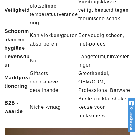
Voedingsklasse,
plotselinge
Veiligheid
veilig, bestand tegen
temperatuurverande
thermische schok
ring
Schoonm
Kan vlekken/geuren
Eenvoudig schoon,
aken en
absorberen
niet-poreus
hygiëne
Levensdu
Langetermijninvester
Kort
ur
ingen
Giftsets,
Groothandel,
Marktposi
decoratieve
OEM/ODM,
tionering
detailhandel
Professional Barware
Beste cocktailshaker
B2B -
Niche -vraag
keuze voor
waarde
bulkkopers