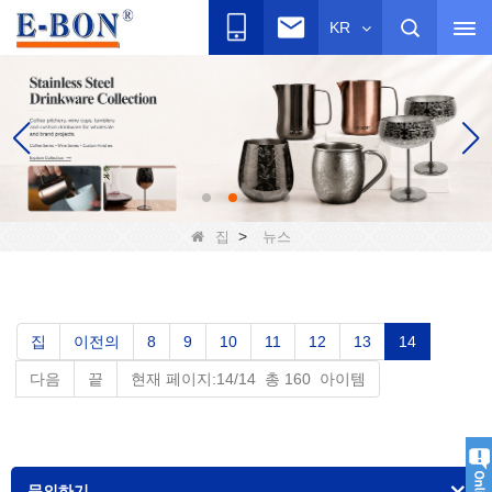
KR
>
집
뉴스
집
이전의
8
9
10
11
12
13
14
다음
끝
현재 페이지:14/14 총 160 아이템
문의하기