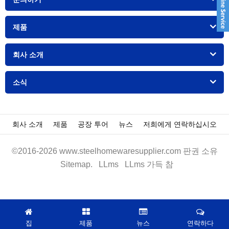
제품
회사 소개
소식
회사 소개
제품
공장 투어
뉴스
저희에게 연락하십시오
©2016-2026 www.steelhomewaresupplier.com 판권 소유
Sitemap.
LLms
LLms 가득 참
집
제품
뉴스
연락하다