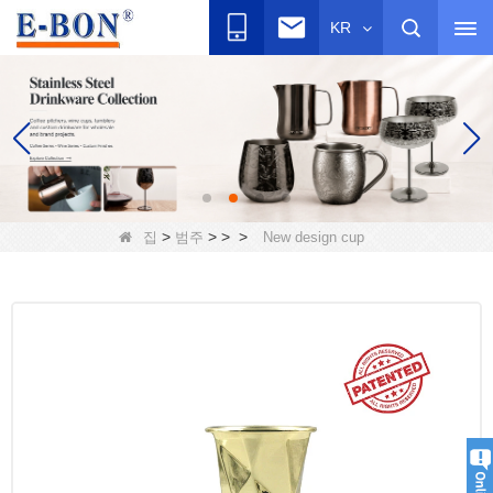
KR
>
>
>
>
집
범주
New design cup