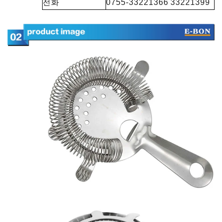
전화
0755-33221366 33221399