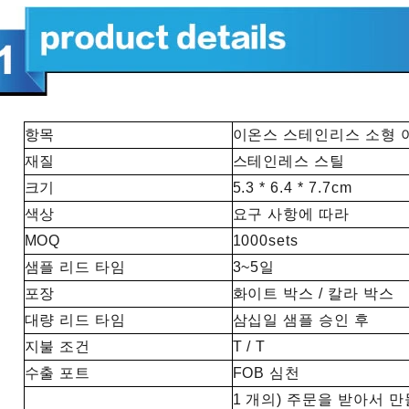
항목
이온스 스테인리스 소형 
재질
스테인레스 스틸
크기
5.3 * 6.4 * 7.7cm
색상
요구 사항에 따라
MOQ
1000sets
샘플 리드 타임
3~5일
2026-07-28 11:48:15
2026-07-27 15:30:22
포장
화이트 박스 / 칼라 박스
대량 리드 타임
삼십일 샘플 승인 후
지불 조건
T / T
수출 포트
FOB 심천
1 개의) 주문을 받아서 만