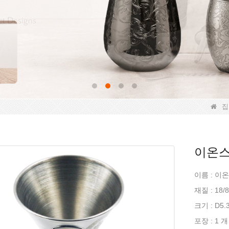
집
이온스
이름 : 이
재질 : 18/
크기 : D5.3
포장 : 1 