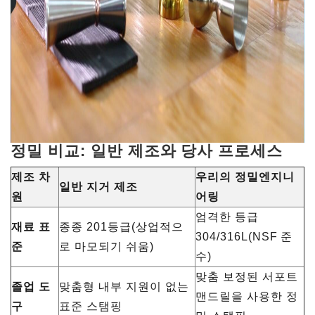
정밀 비교: 일반 제조와 당사 프로세스
제조 차
우리의 정밀엔지니
일반 지거 제조
원
어링
엄격한 등급
재료 표
종종 201등급(상업적으
304/316L(NSF 준
준
로 마모되기 쉬움)
수)
맞춤 보정된 서포트
졸업 도
맞춤형 내부 지원이 없는
맨드릴을 사용한 정
구
표준 스탬핑