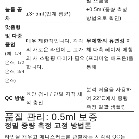
밀 스탬핑
볼륨 공
±0.5ml(중량 측정
±3~5ml(업계 평균)
차
방법으로 확인)
맞춤형
및 다중
매우 제한적입니다. 각각
무제한의 유연성
자
졸업
의 새로운 라인에는 고가
체 다축 레이저 에칭
(예: 1/4
의 새 스탬핑 다이가 필요
(프리미엄 애드온)을
온스, 1/2
합니다.
통해
온스, 3/4
온스)
분석 저울을 사용하
육안 검사 / 단일 지점 체
QC 방법
여 22°C에서 중량
적 충진
측정 일괄 샘플링
품질 관리: 0.5ml 보증
정밀 중량 측정 교정 방법론
라인을 채우고 메니스커스를 관찰하는 시각적 QC는