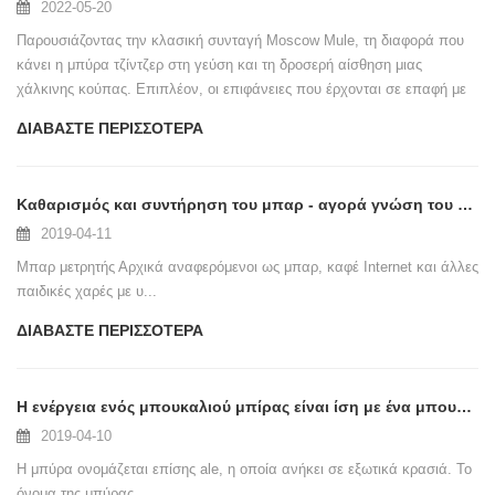
2022-05-20
Παρουσιάζοντας την κλασική συνταγή Moscow Mule, τη διαφορά που
κάνει η μπύρα τζίντζερ στη γεύση και τη δροσερή αίσθηση μιας
χάλκινης κούπας. Επιπλέον, οι επιφάνειες που έρχονται σε επαφή με
τρόφιμα, το γυάλισμα πριν από την επιμετάλλωση με χαλκό, η
ΔΙΑΒΆΣΤΕ ΠΕΡΙΣΣΌΤΕΡΑ
επιβεβαίωση δειγμάτων και οι μέθοδοι καθαρισμού θα εξηγηθούν
λεπτομερώς από την οπτική γωνία του κατασκευαστή κούπας.
Καθαρισμός και συντήρηση του μπαρ - αγορά γνώση του μπαρ
2019-04-11
Μπαρ μετρητής Αρχικά αναφερόμενοι ως μπαρ, καφέ Internet και άλλες
παιδικές χαρές με υ...
ΔΙΑΒΆΣΤΕ ΠΕΡΙΣΣΌΤΕΡΑ
Η ενέργεια ενός μπουκαλιού μπίρας είναι ίση με ένα μπουμπούκια με ατμό;
2019-04-10
Η μπύρα ονομάζεται επίσης ale, η οποία ανήκει σε εξωτικά κρασιά. Το
όνομα της μπύρας ...