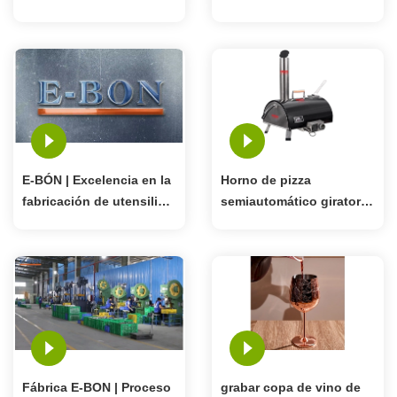
casa
inoxidable de China
E-BÓN | Excelencia en la
Horno de pizza
fabricación de utensilios
semiautomático giratorio
de cocina y bar de acero
12" plateado mate/negro
inoxidable
de leña
Fábrica E-BON | Proceso
grabar copa de vino de