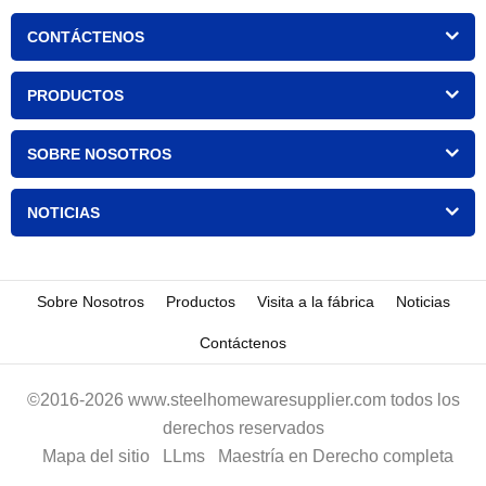
CONTÁCTENOS
PRODUCTOS
SOBRE NOSOTROS
NOTICIAS
Sobre Nosotros
Productos
Visita a la fábrica
Noticias
Contáctenos
©2016-2026 www.steelhomewaresupplier.com todos los
derechos reservados
Mapa del sitio
LLms
Maestría en Derecho completa