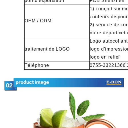
port d'exportation
FOB Shenzhen
1) conçoit sur me
couleurs disponi
OEM / ODM
2) service de con
notre departmet
Logo autocollant
traitement de LOGO
logo d'impressio
logo en relief
Téléphone
0755-33221366 