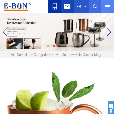
FR
>
>
>
>
Domicile
Catégorie
Moscow Mule Copper Mug