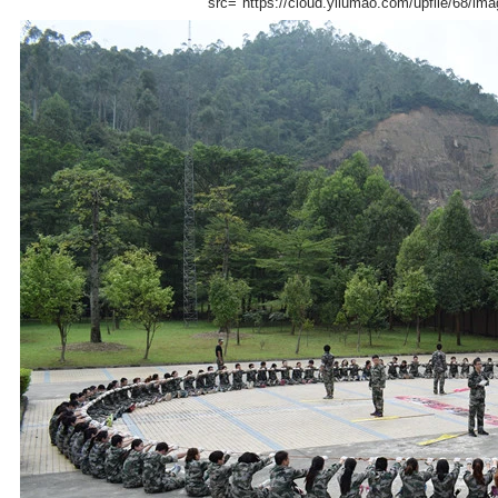
src="https://cloud.yilumao.com/upfile/68/i
量容量检查、变更控制、第三方测
产抽样检验。