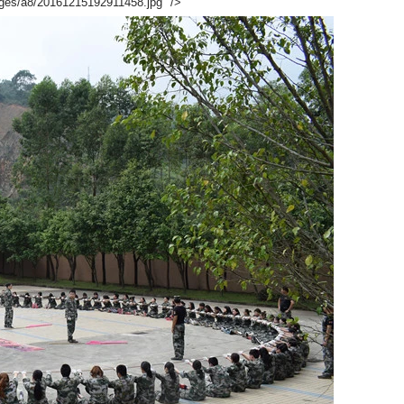
mages/a8/20161215192911458.jpg" />
试以及移交生